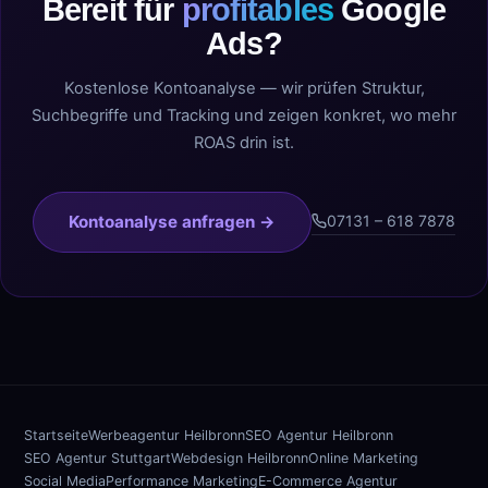
Bereit für
profitables
Google
Ads?
Kostenlose Kontoanalyse — wir prüfen Struktur,
Suchbegriffe und Tracking und zeigen konkret, wo mehr
ROAS drin ist.
Kontoanalyse anfragen →
07131 – 618 7878
Startseite
Werbeagentur Heilbronn
SEO Agentur Heilbronn
SEO Agentur Stuttgart
Webdesign Heilbronn
Online Marketing
Social Media
Performance Marketing
E-Commerce Agentur