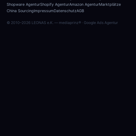
Shopware Agentur
Shopify Agentur
Amazon Agentur
Marktplätze
China Sourcing
Impressum
Datenschutz
AGB
© 2010–
2026 LEONAS e.K. — mediaprinz® · Google Ads Agentur